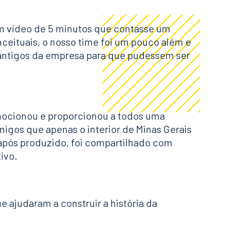
um vídeo de 5 minutos que contasse um
nceituais, o nosso time foi um pouco além e
 antigos da empresa para que pudessem ser
mocionou e proporcionou a todos uma
igos que apenas o interior de Minas Gerais
após produzido, foi compartilhado com
ivo.
e ajudaram a construir a história da