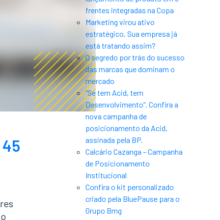
frentes integradas na Copa
Marketing virou ativo
estratégico. Sua empresa já
está tratando assim?
O segredo por trás do sucesso
das marcas que dominam o
mercado
“Se tem Acid, tem
Desenvolvimento”. Confira a
nova campanha de
posicionamento da Acid,
assinada pela BP.
 45
Calcário Cazanga – Campanha
de Posicionamento
Institucional
Confira o kit personalizado
criado pela BluePause para o
res
Grupo Bmg
to