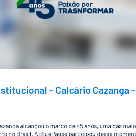
titucional – Calcário Cazanga –
Cazanga alcançou o marco de 45 anos, uma das maio
o no Brasil. A BluePause participou desse momen