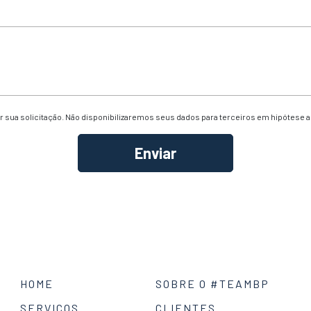
 sua solicitação. Não disponibilizaremos seus dados para terceiros em hipótese 
HOME
SOBRE O #TEAMBP
SERVIÇOS
CLIENTES