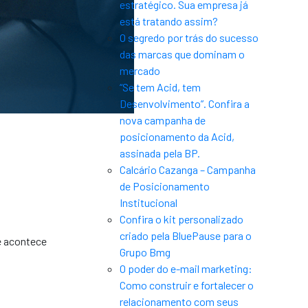
estratégico. Sua empresa já
está tratando assim?
O segredo por trás do sucesso
das marcas que dominam o
mercado
“Se tem Acid, tem
Desenvolvimento”. Confira a
nova campanha de
posicionamento da Acid,
assinada pela BP.
Calcário Cazanga – Campanha
de Posicionamento
Institucional
Confira o kit personalizado
criado pela BluePause para o
e acontece
Grupo Bmg
O poder do e-mail marketing:
Como construir e fortalecer o
relacionamento com seus