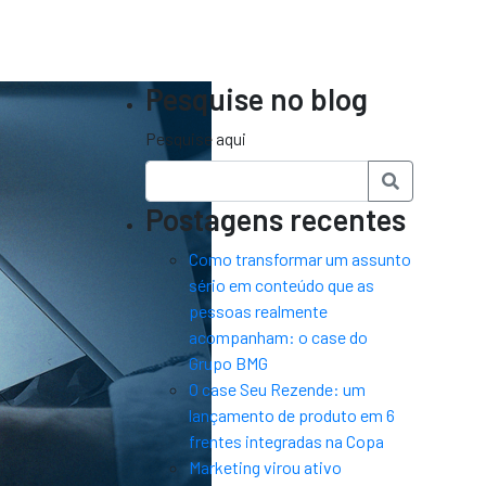
Pesquise no blog
Pesquise aqui
Postagens recentes
Como transformar um assunto
sério em conteúdo que as
pessoas realmente
acompanham: o case do
Grupo BMG
O case Seu Rezende: um
lançamento de produto em 6
frentes integradas na Copa
Marketing virou ativo