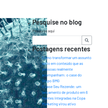
Pesquise no blog
Pesquise aqui
Postagens recentes
Como transformar um assunto
sério em conteúdo que as
pessoas realmente
acompanham: o case do
Grupo BMG
O case Seu Rezende: um
lançamento de produto em 6
frentes integradas na Copa
Marketing virou ativo