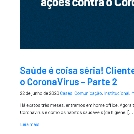
Saúde é coisa séria! Clien
o CoronaVírus – Parte 2
22 de junho de 2020
Cases
,
Comunicação
,
Institucional
,
M
Há exatos três meses, entramos em home office. Agora t
Coronavírus e como os hábitos saudáveis (de higiene, […
Leia mais