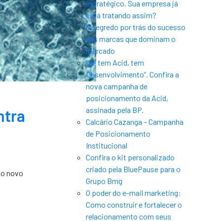
estratégico. Sua empresa já
está tratando assim?
O segredo por trás do sucesso
das marcas que dominam o
mercado
“Se tem Acid, tem
Desenvolvimento”. Confira a
nova campanha de
posicionamento da Acid,
assinada pela BP.
ntra
Calcário Cazanga – Campanha
de Posicionamento
Institucional
Confira o kit personalizado
criado pela BluePause para o
do novo
Grupo Bmg
O poder do e-mail marketing:
Como construir e fortalecer o
relacionamento com seus