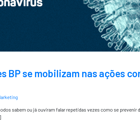
tes BP se mobilizam nas ações co
arketing
odos sabem ou já ouviram falar repetidas vezes como se prevenir 
]