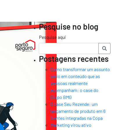
Pesquise no blog
Pesquise aqui
Postagens recentes
Como transformar um assunto
sério em conteúdo que as
pessoas realmente
acompanham: o case do
Grupo BMG
O case Seu Rezende: um
lançamento de produto em 6
frentes integradas na Copa
Marketing virou ativo