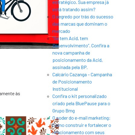
estratégico. Sua empresa já
está tratando assim?
O segredo por trás do sucesso
das marcas que dominam o
mercado
“Se tem Acid, tem
Desenvolvimento”. Confira a
nova campanha de
posicionamento da Acid,
assinada pela BP.
Calcário Cazanga – Campanha
de Posicionamento
Institucional
damente às
Confira o kit personalizado
criado pela BluePause para o
Grupo Bmg
O poder do e-mail marketing:
Como construir e fortalecer o
relacionamento com seus