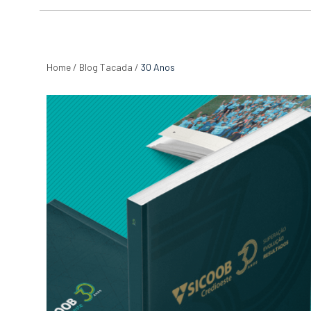
Home
/
Blog Tacada
/
30 Anos