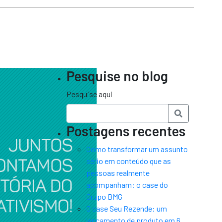
Pesquise no blog
Pesquise aqui
Postagens recentes
Como transformar um assunto
sério em conteúdo que as
pessoas realmente
acompanham: o case do
Grupo BMG
O case Seu Rezende: um
lançamento de produto em 6