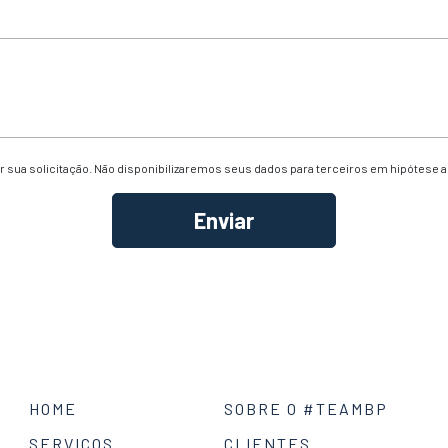
 sua solicitação. Não disponibilizaremos seus dados para terceiros em hipótese 
HOME
SOBRE O #TEAMBP
SERVIÇOS
CLIENTES