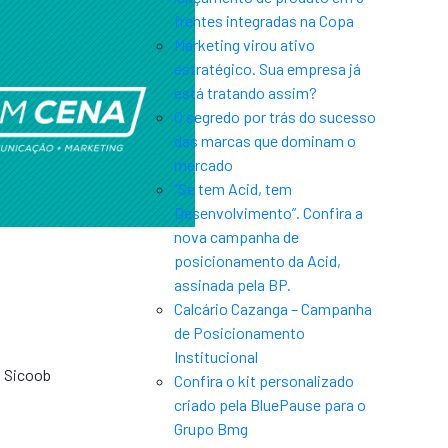
frentes integradas na Copa
Marketing virou ativo
estratégico. Sua empresa já
está tratando assim?
O segredo por trás do sucesso
das marcas que dominam o
mercado
“Se tem Acid, tem
Desenvolvimento”. Confira a
nova campanha de
posicionamento da Acid,
assinada pela BP.
Calcário Cazanga – Campanha
de Posicionamento
Institucional
o Sicoob
Confira o kit personalizado
criado pela BluePause para o
Grupo Bmg