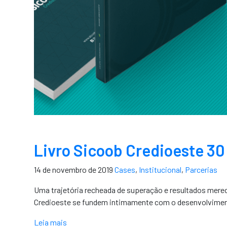
Livro Sicoob Credioeste 3
14 de novembro de 2019
Cases
,
Institucional
,
Parcerias
Uma trajetória recheada de superação e resultados merec
Credioeste se fundem intimamente com o desenvolvimen
Leia mais