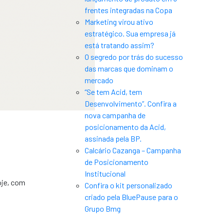
frentes integradas na Copa
Marketing virou ativo
estratégico. Sua empresa já
está tratando assim?
O segredo por trás do sucesso
das marcas que dominam o
mercado
“Se tem Acid, tem
Desenvolvimento”. Confira a
nova campanha de
posicionamento da Acid,
assinada pela BP.
Calcário Cazanga – Campanha
de Posicionamento
Institucional
oje, com
Confira o kit personalizado
criado pela BluePause para o
Grupo Bmg