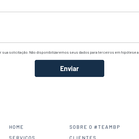
 sua solicitação. Não disponibilizaremos seus dados para terceiros em hipótese 
HOME
SOBRE O #TEAMBP
SERVIÇOS
CLIENTES