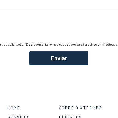
 sua solicitação. Não disponibilizaremos seus dados para terceiros em hipótese 
HOME
SOBRE O #TEAMBP
SERVIÇOS
CLIENTES