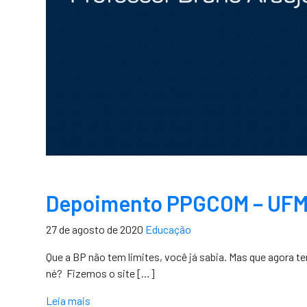
Depoimento PPGCOM – UF
27 de agosto de 2020
Educação
Que a BP não tem limites, você já sabia. Mas que agora 
né?⁣⁣⁣ ⁣⁣⁣ Fizemos o site […]
Leia mais