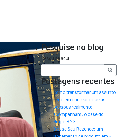
Pesquise no blog
Pesquise aqui
Postagens recentes
Como transformar um assunto
sério em conteúdo que as
pessoas realmente
acompanham: o case do
Grupo BMG
O case Seu Rezende: um
lançamento de produto em 6