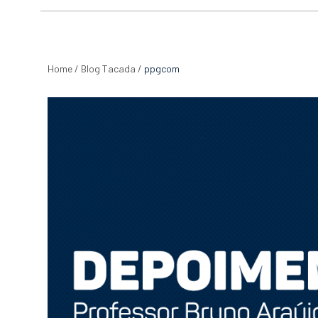
Home
/
Blog Tacada
/
ppgcom