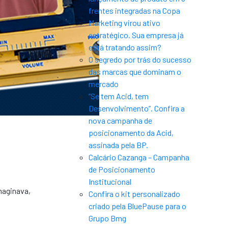
frentes integradas na Copa
Marketing virou ativo
estratégico. Sua empresa já
está tratando assim?
O segredo por trás do sucesso
das marcas que dominam o
mercado
“Se tem Acid, tem
Desenvolvimento”. Confira a
nova campanha de
posicionamento da Acid,
assinada pela BP.
Calcário Cazanga – Campanha
de Posicionamento
Institucional
maginava,
Confira o kit personalizado
criado pela BluePause para o
Grupo Bmg