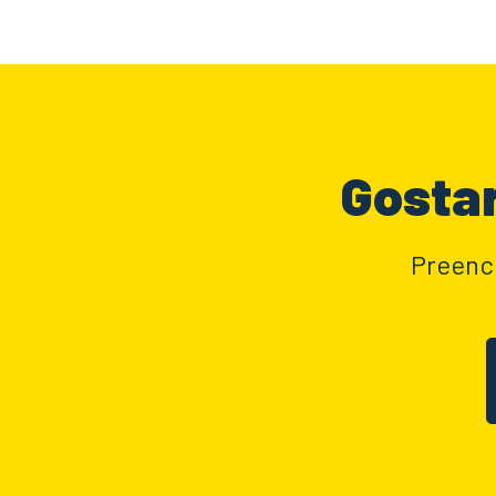
Gostar
Preench