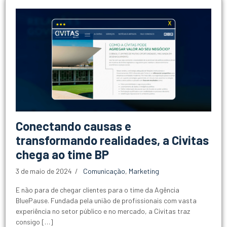
Conectando causas e
transformando realidades, a Civitas
chega ao time BP
3 de maio de 2024
Comunicação
,
Marketing
E não para de chegar clientes para o time da Agência
BluePause. Fundada pela união de profissionais com vasta
experiência no setor público e no mercado, a Civitas traz
consigo […]