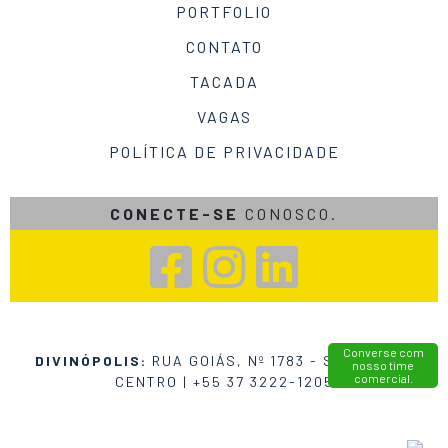
PORTFOLIO
CONTATO
TACADA
VAGAS
POLÍTICA DE PRIVACIDADE
CONECTE-SE
CONOSCO.
Converse com
DIVINÓPOLIS:
RUA GOIÁS, Nº 1783 - SALA 402 •
nosso time
comercial.
CENTRO |
+55 37 3222-1205