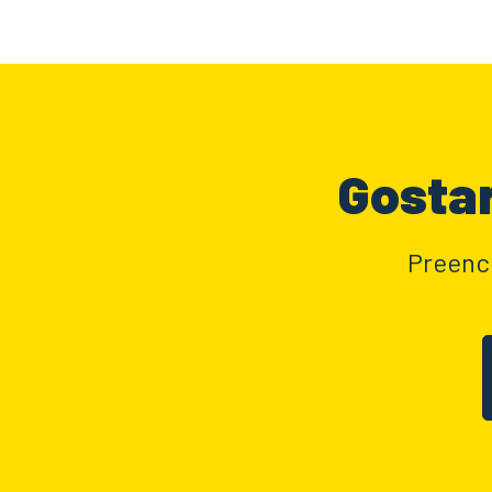
Gostar
Preench