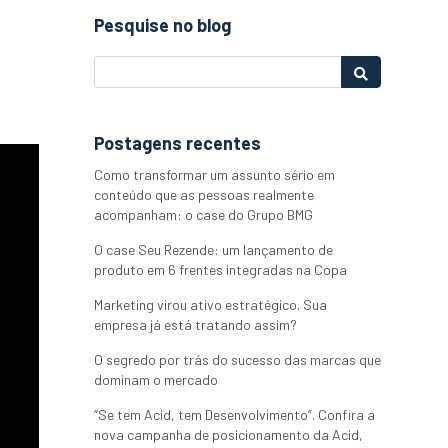
Pesquise no blog
Postagens recentes
Como transformar um assunto sério em
conteúdo que as pessoas realmente
acompanham: o case do Grupo BMG
O case Seu Rezende: um lançamento de
produto em 6 frentes integradas na Copa
Marketing virou ativo estratégico. Sua
empresa já está tratando assim?
O segredo por trás do sucesso das marcas que
dominam o mercado
“Se tem Acid, tem Desenvolvimento”. Confira a
nova campanha de posicionamento da Acid,