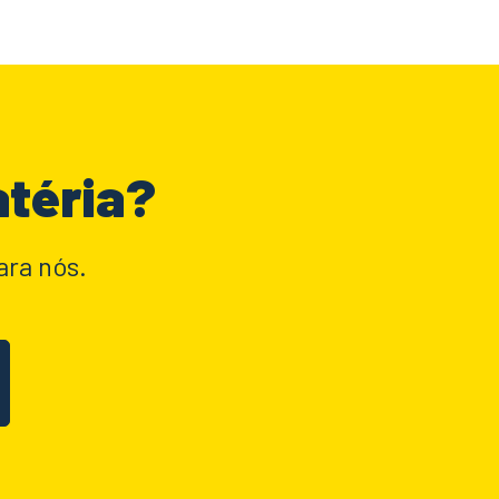
atéria?
ara nós.