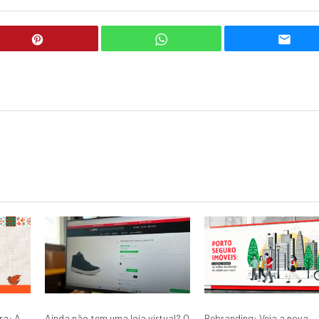
ra: A
Ainda não tem uma loja virtual? O
Rebranding: Veja a nova