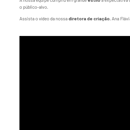
o público-alvo.
Assista o vídeo da nossa
diretora de criação
, Ana Fláv