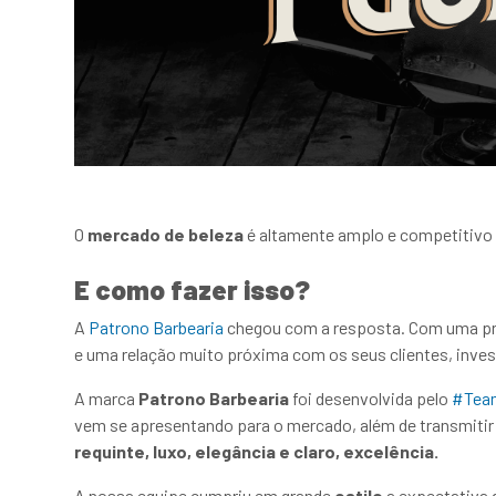
O
mercado de beleza
é altamente amplo e competitivo 
E como fazer isso?
A
Patrono Barbearia
chegou com a resposta. Com uma pro
e uma relação muito próxima com os seus clientes, inve
A marca
Patrono Barbearia
foi desenvolvida pelo
#Tea
vem se apresentando para o mercado, além de transmitir 
requinte, luxo, elegância e claro, excelência.
A nossa equipe cumpriu em grande
estilo
a expectativa 