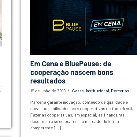
Em Cena e BluePause: da
cooperação nascem bons
resultados
,
19 de junho de 2019
Cases
,
Institucional
,
Parcerias
o
Parceria garante inovação, conteúdo de qualidade e
novas possibilidades para cooperativas de todo Brasil.
Fazer as cooperativas, em especial, as financeiras,
decolarem e se colocarem no mercado de forma
competente […]